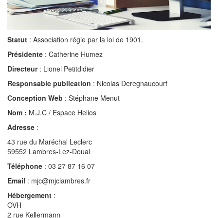
Statut
: Association régie par la loi de 1901.
Présidente
: Catherine Humez
Directeur
: Lionel Petitdidier
Responsable publication
: Nicolas Deregnaucourt
Conception Web
: Stéphane Menut
Nom
:
M.J.C / Espace Helios
Adresse
:
43 rue du Maréchal Leclerc
59552 Lambres-Lez-Douai
Téléphone
: 03 27 87 16 07
Email
: mjc@mjclambres.fr
Hébergement
:
OVH
2 rue Kellermann