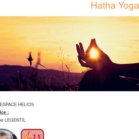
Hatha Yog
/ ESPACE HELIOS
ice :
que LEGENTIL