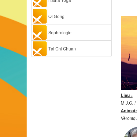
Hatha Yoga
Qi Gong
Sophrologie
Tai Chi Chuan
Lieu :
M.J.C. 
Animatr
Véroni