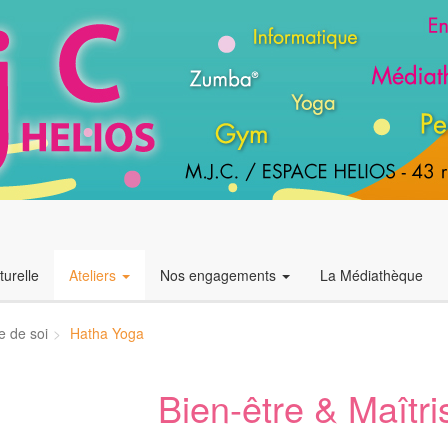
urelle
Ateliers
Nos engagements
La Médiathèque
e de soi
Hatha Yoga
Bien-être & Maîtri