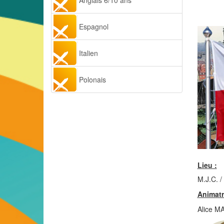
Anglais 6/10 ans
Espagnol
Italien
Polonais
Lieu :
M.J.C. 
Animatr
Alice 