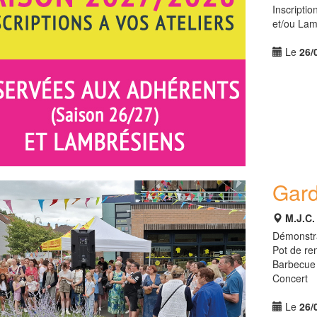
Inscripti
et/ou Lam
Le
26/
Gard
M.J.C
Démonstra
Pot de r
Barbecue
Concert
Le
26/