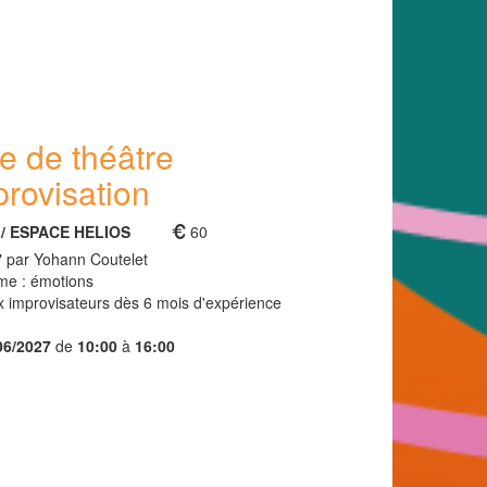
e de théâtre
provisation
. / ESPACE HELIOS
60
 i" par Yohann Coutelet
ème : émotions
x improvisateurs dès 6 mois d'expérience
06/2027
de
10:00
à
16:00