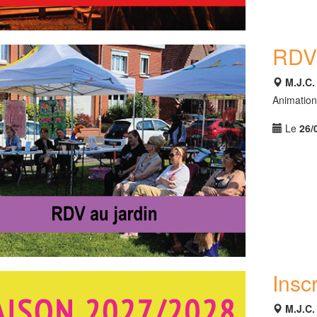
RDV 
M.J.C
Animations
Le
26/
Insc
M.J.C