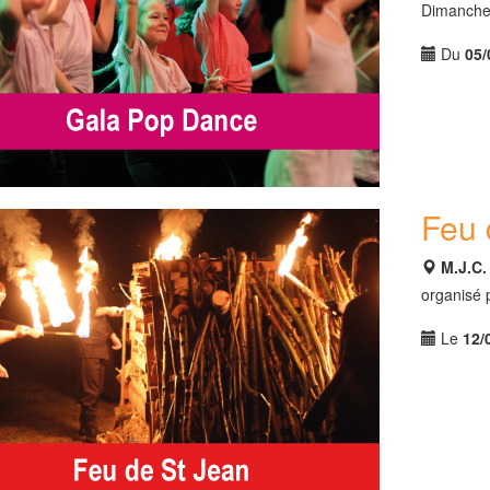
Dimanche
Du
05/
Feu 
M.J.C
organisé 
Le
12/