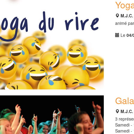
Yoga
M.J.C
animé par
Le
04/
Gala
M.J.C
3 représe
Samedi -
Samedi -