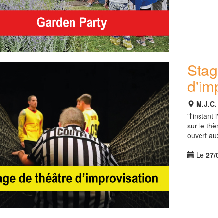
Stag
d'im
M.J.C
"l'instant
sur le th
ouvert au
Le
27/