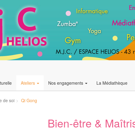
urelle
Ateliers
Nos engagements
La Médiathèque
e de soi
Qi Gong
Bien-être & Maîtri