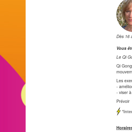
Dès 16 a
Vous êt
Le Qi Go
Qi Gong 
mouvemen
Les exer
- amélio
- viser à
Prévoir
*Inte
Horaires