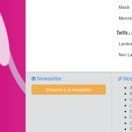
Mardi
Mercre
Tarifs :
Lambré
Non L
Newsletter :
Nos 
A
S'inscrire à la newsletter
B
I
L
S
D
C
S