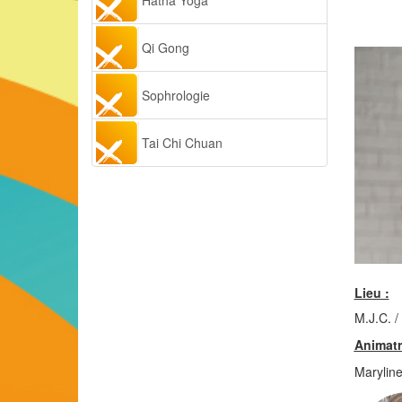
Hatha Yoga
Qi Gong
Sophrologie
Tai Chi Chuan
Lieu :
M.J.C. 
Animatr
Marylin